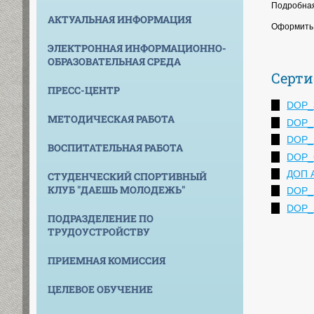
Подробная
АКТУАЛЬНАЯ ИНФОРМАЦИЯ
Оформить 
ЭЛЕКТРОННАЯ ИНФОРМАЦИОННО-
ОБРАЗОВАТЕЛЬНАЯ СРЕДА
Серт
ПРЕСС-ЦЕНТР
DOP_
МЕТОДИЧЕСКАЯ РАБОТА
DOP_
DOP_К
ВОСПИТАТЕЛЬНАЯ РАБОТА
DOP_С
ДОП А
СТУДЕНЧЕСКИЙ СПОРТИВНЫЙ
КЛУБ "ДАЕШЬ МОЛОДЕЖЬ"
DOP_Б
DOP_З
ПОДРАЗДЕЛЕНИЕ ПО
ТРУДОУСТРОЙСТВУ
ПРИЕМНАЯ КОМИССИЯ
ЦЕЛЕВОЕ ОБУЧЕНИЕ