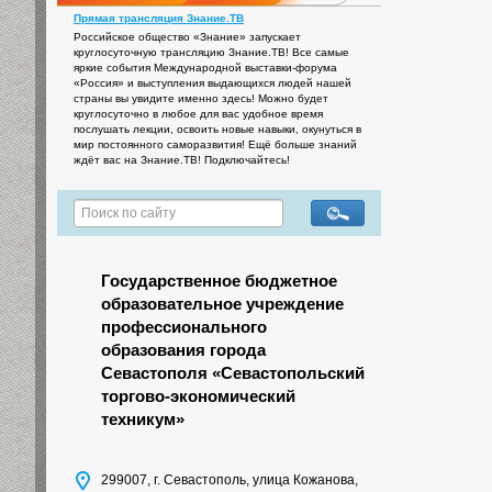
Прямая трансляция Знание.ТВ
Российское общество «Знание» запускает
круглосуточную трансляцию Знание.ТВ! Все самые
яркие события Международной выставки-форума
«Россия» и выступления выдающихся людей нашей
страны вы увидите именно здесь! Можно будет
круглосуточно в любое для вас удобное время
послушать лекции, освоить новые навыки, окунуться в
мир постоянного саморазвития! Ещё больше знаний
ждёт вас на Знание.ТВ! Подключайтесь!
Государственное бюджетное
образовательное учреждение
профессионального
образования города
Севастополя «Севастопольский
торгово-экономический
техникум»
299007, г. Севастополь, улица Кожанова,