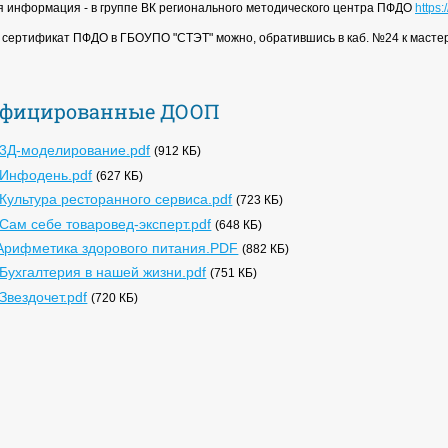
 информация - в группе ВК регионального методического центра ПФДО
https
сертификат ПФДО в ГБОУПО "СТЭТ" можно, обратившись в каб. №24 к мастер
ифицированные ДООП
3Д-моделирование.pdf
(912 КБ)
Инфодень.pdf
(627 КБ)
ультура ресторанного сервиса.pdf
(723 КБ)
ам себе товаровед-эксперт.pdf
(648 КБ)
рифметика здорового питания.PDF
(882 КБ)
ухгалтерия в нашей жизни.pdf
(751 КБ)
вездочет.pdf
(720 КБ)