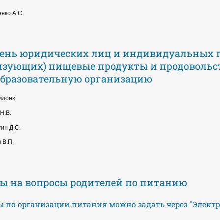
нко А.С.
ень юридических лиц и индивидуальных 
изующих) пищевые продукты и продовольст
бразовательную организацию
илон»
Н.В.
ин Д.С.
 В.П.
ы на вопросы родителей по питанию
ы по организации питания можно задать через "Элект