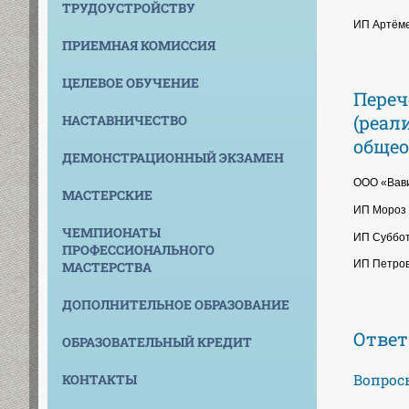
ТРУДОУСТРОЙСТВУ
ИП Артёме
ПРИЕМНАЯ КОМИССИЯ
ЦЕЛЕВОЕ ОБУЧЕНИЕ
Переч
(реал
НАСТАВНИЧЕСТВО
общео
ДЕМОНСТРАЦИОННЫЙ ЭКЗАМЕН
ООО «Вав
МАСТЕРСКИЕ
ИП Мороз 
ЧЕМПИОНАТЫ
ИП Суббот
ПРОФЕССИОНАЛЬНОГО
ИП Петров
МАСТЕРСТВА
ДОПОЛНИТЕЛЬНОЕ ОБРАЗОВАНИЕ
Ответ
ОБРАЗОВАТЕЛЬНЫЙ КРЕДИТ
Вопрос
КОНТАКТЫ