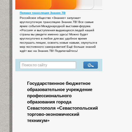
Прямая трансляция Знание.ТВ
Российское общество «Знание» запускает
круглосуточную трансляцию Знание.ТВ! Все самые
яркие события Международной выставки-форума
«Россия» и выступления выдающихся людей нашей
страны вы увидите именно здесь! Можно будет
круглосуточно в любое для вас удобное время
послушать лекции, освоить новые навыки, окунуться в
мир постоянного саморазвития! Ещё больше знаний
ждёт вас на Знание.ТВ! Подключайтесь!
Государственное бюджетное
образовательное учреждение
профессионального
образования города
Севастополя «Севастопольский
торгово-экономический
техникум»