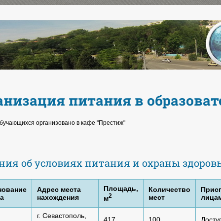
анизация питания в образова
бучающихся организовано в кафе "Престиж"
ния об условиях питания и охраны здоро
Площадь,
нование
Адрес места
Количество
Прис
2
а
нахождения
мест
лица
м
г. Севастополь,
417
100
Досту