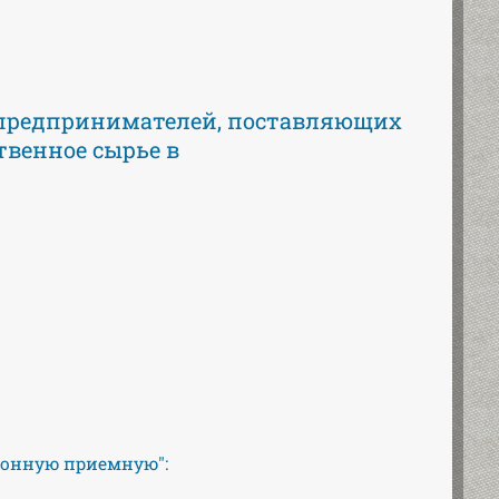
предпринимателей, поставляющих
венное сырье в
ронную приемную":