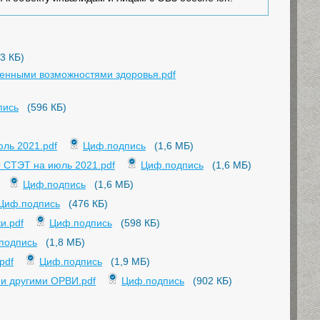
3 КБ)
ченными возможностями здоровья.pdf
пись
(596 КБ)
ль 2021.pdf
Циф.подпись
(1,6 МБ)
 СТЭТ на июль 2021.pdf
Циф.подпись
(1,6 МБ)
Циф.подпись
(1,6 МБ)
Циф.подпись
(476 КБ)
и.pdf
Циф.подпись
(598 КБ)
подпись
(1,8 МБ)
pdf
Циф.подпись
(1,9 МБ)
 и другими ОРВИ.pdf
Циф.подпись
(902 КБ)