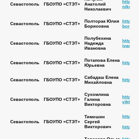
https://
Севастополь
ГБОУПО «СТЭТ»
Анатолий
nikolae
Николаевич
Полторак Юлия
https://
Севастополь
ГБОУПО «СТЭТ»
Борисовна
borisov
Полубехина
https:/
Севастополь
ГБОУПО «СТЭТ»
Надежда
ivanov
Ивановна
Потапова Елена
Севастополь
ГБОУПО «СТЭТ»
https:/
Юрьевна
Сабадаш Елена
Севастополь
ГБОУПО «СТЭТ»
https:/
Михайловна
Сухомлина
https:/
Севастополь
ГБОУПО «СТЭТ»
Галина
viktoro
Викторовна
https:/
Тимошин
Севастополь
ГБОУПО «СТЭТ»
Сергей
Викторович
https:/
Тарасова Ольга
https://