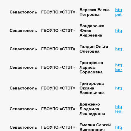
Березка Елена
https://
Севастополь
ГБОУПО «СТЭТ»
Петровна
petrovn
Бондаренко
Севастополь
ГБОУПО «СТЭТ»
Юлия
https://
Андреевна
Голдин Ольга
Севастополь
ГБОУПО «СТЭТ»
https:/
Олеговна
Григоренко
https://
Севастополь
ГБОУПО «СТЭТ»
Лариса
borisov
Борисовна
Григорьева
Севастополь
ГБОУПО «СТЭТ»
Оксана
http://s
Васильевна
Довженко
https:/
Севастополь
ГБОУПО «СТЭТ»
Людмила
leonido
Леонидовна
Емелин Сергей
Севастополь
ГБОУПО «СТЭТ»
https:/
Викторович