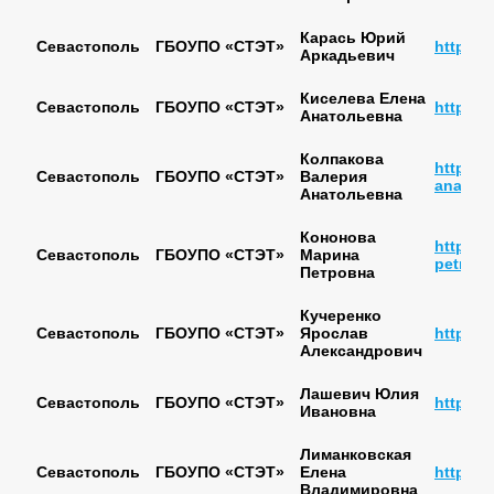
Карась Юрий
Севастополь
ГБОУПО «СТЭТ»
https:/
Аркадьевич
Киселева Елена
Севастополь
ГБОУПО «СТЭТ»
https://
Анатольевна
Колпакова
https://
Севастополь
ГБОУПО «СТЭТ»
Валерия
anatole
Анатольевна
Кононова
https:/
Севастополь
ГБОУПО «СТЭТ»
Марина
petrovn
Петровна
Кучеренко
Севастополь
ГБОУПО «СТЭТ»
Ярослав
https:/
Александрович
Лашевич Юлия
Севастополь
ГБОУПО «СТЭТ»
https:/
Ивановна
Лиманковская
Севастополь
ГБОУПО «СТЭТ»
Елена
https:/
Владимировна