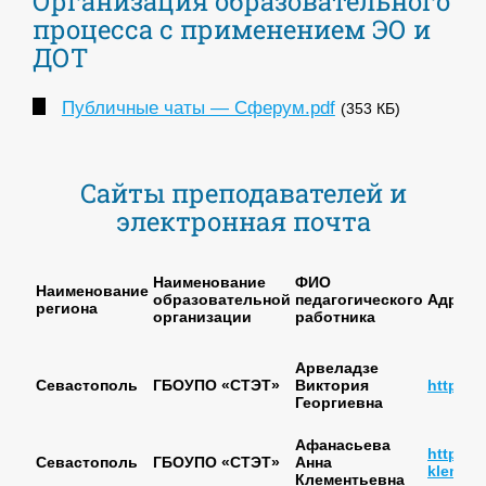
Организация образовательного
процесса с применением ЭО и
ДОТ
Публичные чаты — Сферум.pdf
(353 КБ)
Сайты преподавателей и
электронная почта
Наименование
ФИО
Наименование
образовательной
педагогического
Адрес 
региона
организации
работника
Арвеладзе
Севастополь
ГБОУПО «СТЭТ»
Виктория
https:/
Георгиевна
Афанасьева
https:/
Севастополь
ГБОУПО «СТЭТ»
Анна
klemen
Клементьевна