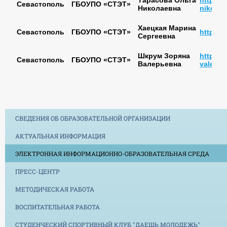
Севастополь
ГБОУПО «СТЭТ»
Николаевна
nikolae
Хаецкая Марина
Севастополь
ГБОУПО «СТЭТ»
https:/
Сергеевна
Шкрум Зоряна
https:/
Севастополь
ГБОУПО «СТЭТ»
Валерьевна
valerev
СВЕДЕНИЯ ОБ ОБРАЗОВАТЕЛЬНОЙ ОРГАНИЗАЦИИ
АКТУАЛЬНАЯ ИНФОРМАЦИЯ
ЭЛЕКТРОННАЯ ИНФОРМАЦИОННО-ОБРАЗОВАТЕЛЬНАЯ СРЕДА
ПРЕСС-ЦЕНТР
МЕТОДИЧЕСКАЯ РАБОТА
ВОСПИТАТЕЛЬНАЯ РАБОТА
СТУДЕНЧЕСКИЙ СПОРТИВНЫЙ КЛУБ "ДАЕШЬ МОЛОДЕЖЬ"