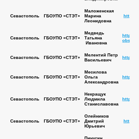
Маложенская
Севастополь
ГБОУПО «СТЭТ»
Марина
https:
Леонидовна
Медведь
http://t
Севастополь
ГБОУПО «СТЭТ»
Татьяна
obshhe
Ивановна
Мелентий Петр
Севастополь
ГБОУПО «СТЭТ»
http://m
Васильевич
Месилова
Севастополь
ГБОУПО «СТЭТ»
Ольга
https:/
Александровна
Некращук
Севастополь
ГБОУПО «СТЭТ»
Людмила
https:/
Станиславовна
Олейников
Севастополь
ГБОУПО «СТЭТ»
Дмитрий
https:/
Юрьевич
Пичугин