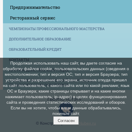
Предпринимательство
Ресторанный сервис
ЧЕМПИОНАТЫ ПРОФЕССИОНАЛЬНОГО МАСТЕРСТВА
ДОПОЛНИТЕЛЬНОЕ ОБРАЗОВАНИЕ
ОБРАЗОВАТЕЛЬНЫЙ КРЕДИТ
КОНТАКТЫ
Продолжая использовать наш сайт, вы даете согласие на
обработку файлов cookie, пользовательских данных (сведения о
ПРОТИВОДЕЙСТВИЕ КОРРУПЦИИ
местоположении; тип и версия ОС; тип и версия Браузера; тип
устройства и разрешение его экрана; источник откуда пришел
СНИЖЕНИЕ БЮРОКРАТИЧЕСКОЙ НАГРУЗКИ НА
ПЕДАГОГИЧЕСКИХ РАБОТНИКОВ
на сайт пользователь; с какого сайта или по какой рекламе; язык
ОС и Браузера; какие страницы открывает и на какие кнопки
нажимает пользователь; ip-адрес) в целях функционирования
ГБОУПО «СТЭТ»
сайта и проведения статистических исследований и обзоров.
Если вы не хотите, чтобы ваши данные обрабатывались,
покиньте сайт.
Согласен
© Конструктор сайтов
Nubex.ru