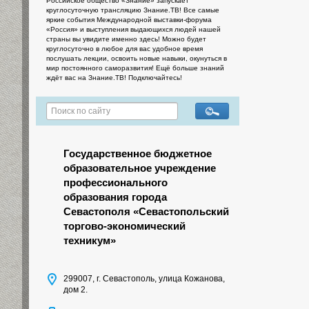
Российское общество «Знание» запускает
круглосуточную трансляцию Знание.ТВ! Все самые
яркие события Международной выставки-форума
«Россия» и выступления выдающихся людей нашей
страны вы увидите именно здесь! Можно будет
круглосуточно в любое для вас удобное время
послушать лекции, освоить новые навыки, окунуться в
мир постоянного саморазвития! Ещё больше знаний
ждёт вас на Знание.ТВ! Подключайтесь!
Государственное бюджетное
образовательное учреждение
профессионального
образования города
Севастополя «Севастопольский
торгово-экономический
техникум»
299007, г. Севастополь, улица Кожанова,
дом 2.