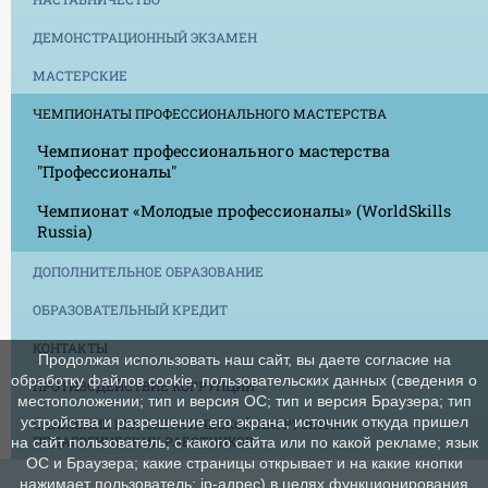
ДЕМОНСТРАЦИОННЫЙ ЭКЗАМЕН
МАСТЕРСКИЕ
ЧЕМПИОНАТЫ ПРОФЕССИОНАЛЬНОГО МАСТЕРСТВА
Чемпионат профессионального мастерства
"Профессионалы"
Чемпионат «Молодые профессионалы» (WorldSkills
Russia)
ДОПОЛНИТЕЛЬНОЕ ОБРАЗОВАНИЕ
ОБРАЗОВАТЕЛЬНЫЙ КРЕДИТ
КОНТАКТЫ
Продолжая использовать наш сайт, вы даете согласие на
обработку файлов cookie, пользовательских данных (сведения о
ПРОТИВОДЕЙСТВИЕ КОРРУПЦИИ
местоположении; тип и версия ОС; тип и версия Браузера; тип
устройства и разрешение его экрана; источник откуда пришел
СНИЖЕНИЕ БЮРОКРАТИЧЕСКОЙ НАГРУЗКИ НА
ПЕДАГОГИЧЕСКИХ РАБОТНИКОВ
на сайт пользователь; с какого сайта или по какой рекламе; язык
ОС и Браузера; какие страницы открывает и на какие кнопки
нажимает пользователь; ip-адрес) в целях функционирования