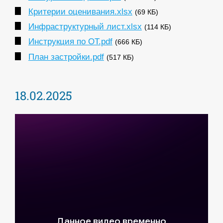
Критерии оценивания.xlsx
(69 КБ)
Инфраструктурный лист.xlsx
(114 КБ)
Инструкция по ОТ.pdf
(666 КБ)
План застройки.pdf
(517 КБ)
18.02.2025