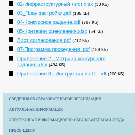
02-Инфраструктурный лист.xlsx
(33 КБ)
03_План застройки.pdf
(185 КБ)
04-Конкурсное задание.pdf
(797 КБ)
05-Критерии оценивания.xlsx
(54 КБ)
Лист согласования.pdf
(712 КБ)
07-Программа проведения .pdf
(188 КБ)
Приложение 2_-Матрица конкурсного
задания.xlsx
(494 КБ)
Приложение 3_-Инструкция по ОТ.pdf
(260 КБ)
СВЕДЕНИЯ ОБ ОБРАЗОВАТЕЛЬНОЙ ОРГАНИЗАЦИИ
АКТУАЛЬНАЯ ИНФОРМАЦИЯ
ЭЛЕКТРОННАЯ ИНФОРМАЦИОННО-ОБРАЗОВАТЕЛЬНАЯ СРЕДА
ПРЕСС-ЦЕНТР