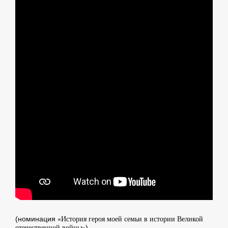
(номинация
«История героя моей семьи в истории Великой
)
отечественной войны»