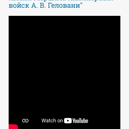
войск А. В. Геловани"