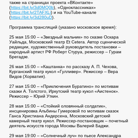
также на страницах проекта «ВКонтакте»
(
https://bit.ly/3d0MQ0b
), «Одноклассниках»
(
https://bit.ly/2TAFXLi
) и на YouTube-канале
(
https://bit.ly/3d280uD
).
Программа трансляций (указано московское время):
25 мая 15:00 – «Звездный мальчик» по сказке Оскара
Уайльда, Московский театр Et Ceterа. Автор сценической
редакции, художественный руководитель постановки –
народный артист РФ Роберт Стуруа, режиссер – Гурам
Брегадзе.
26 мая 15:00 – «Каштанка» по рассказу А. П. Чехова,
Курганский театр кукол «Гулливер». Режиссер – Вера
Видов (Хорватия).
27 мая 15:00 – «Приключения Буратино» по мотивам
сказки А. Толстого, Иркутский театр кукол «Аистенок».
Режиссер – Юрий Уткин.
28 мая 15:00 – «Стойкий оловянный солдатик»,
инсценировка Альбины Гумеровой по мотивам сказок
Ганса Христиана Андерсена, Московский детский
камерный театр кукол. Режиссер-постановщик – почетный
деятель искусств города Москвы Валерий Баджи.
29 мая 19:00 – «Солнечный луч» по пьесе Александра