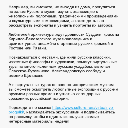
Например, вы сможете, не выходя из дома, прогуляться
по залам Русского музея, изучить экспозицию с
живописными полотнами, графическими произведениями
и скульптурными композициями, а также детально
рассмотреть экспонаты и увидеть портреты их авторов.
Любителей архитектуры ждут древности Суздаля, красоты
Кирилло-Белозерского музея-заповедника и
архитектурные ансамбли старинных русских кремлей в
Ростове или Рязани.
Познакомиться с местами, где жили русские классики,
известные философы и художники, помогут виртуальные
туры по многочисленным русским усадьбам, включая
Спасское-Лутовиново, Александровскую слободу и
имение Щелыково.
А в виртуальных турах по военно-историческим музеям
вы сможете осмотреть любопытные экспозиции с русским
оружием разных времен и узнать о легендарных
сражениях российской истории.
Переходите по ссылке
https://www.culture.ru/s/virtualnye-
progulki/
, наслаждайтесь экскурсиями и подписывайтесь
на рассылку, чтобы в один клик получать самые
интересные материалы недели!