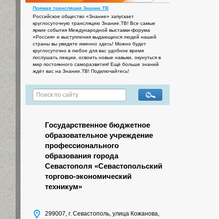
Прямая трансляция Знание.ТВ
Российское общество «Знание» запускает
круглосуточную трансляцию Знание.ТВ! Все самые
яркие события Международной выставки-форума
«Россия» и выступления выдающихся людей нашей
страны вы увидите именно здесь! Можно будет
круглосуточно в любое для вас удобное время
послушать лекции, освоить новые навыки, окунуться в
мир постоянного саморазвития! Ещё больше знаний
ждёт вас на Знание.ТВ! Подключайтесь!
Государственное бюджетное
образовательное учреждение
профессионального
образования города
Севастополя «Севастопольский
торгово-экономический
техникум»
299007, г. Севастополь, улица Кожанова,