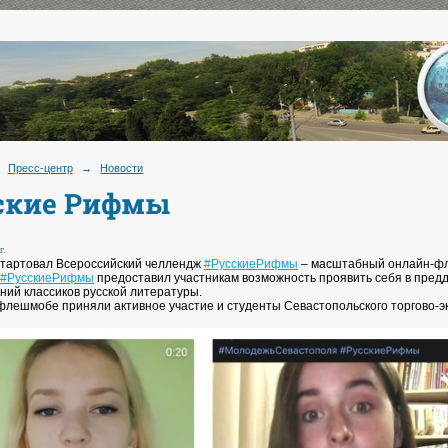
Пресс-центр
→
Новости
ские Рифмы
г.
стартовал Всероссийский челлендж
#РусскиеРифмы
– масштабный онлайн-фл
#РусскиеРифмы
предоставил участникам возможность проявить себя в предд
ний классиков русской литературы.
флешмобе приняли активное участие и студенты Севастопольского торгово-э