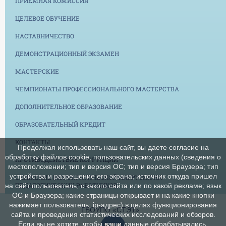
ПРИЕМНАЯ КОМИССИЯ
ЦЕЛЕВОЕ ОБУЧЕНИЕ
НАСТАВНИЧЕСТВО
ДЕМОНСТРАЦИОННЫЙ ЭКЗАМЕН
МАСТЕРСКИЕ
ЧЕМПИОНАТЫ ПРОФЕССИОНАЛЬНОГО МАСТЕРСТВА
ДОПОЛНИТЕЛЬНОЕ ОБРАЗОВАНИЕ
ОБРАЗОВАТЕЛЬНЫЙ КРЕДИТ
КОНТАКТЫ
Продолжая использовать наш сайт, вы даете согласие на
обработку файлов cookie, пользовательских данных (сведения о
ПРОТИВОДЕЙСТВИЕ КОРРУПЦИИ
местоположении; тип и версия ОС; тип и версия Браузера; тип
устройства и разрешение его экрана; источник откуда пришел
СНИЖЕНИЕ БЮРОКРАТИЧЕСКОЙ НАГРУЗКИ НА
ПЕДАГОГИЧЕСКИХ РАБОТНИКОВ
на сайт пользователь; с какого сайта или по какой рекламе; язык
ОС и Браузера; какие страницы открывает и на какие кнопки
нажимает пользователь; ip-адрес) в целях функционирования
ГБОУПО «СТЭТ»
сайта и проведения статистических исследований и обзоров.
Если вы не хотите, чтобы ваши данные обрабатывались,