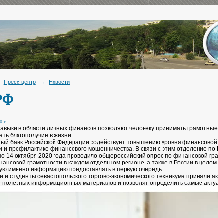
Пресс-центр
→
Новости
РФ
0 г.
навыки в области личных финансов позволяют человеку принимать грамотны
ать благополучие в жизни.
ый банк Российской Федерации содействует повышению уровня финансовой 
 и профилактике финансового мошенничества. В связи с этим отделение по 
по 14 октября 2020 года проводило общероссийский опрос по финансовой гра
нансовой грамотности в каждом отдельном регионе, а также в России в целом
кую именно информацию предоставлять в первую очередь.
и и студенты севастопольского торгово-экономического техникума приняли ак
е полезных информационных материалов и позволят определить самые акт