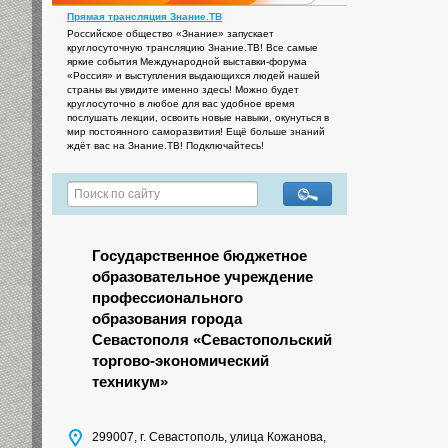
Прямая трансляция Знание.ТВ
Российское общество «Знание» запускает
круглосуточную трансляцию Знание.ТВ! Все самые
яркие события Международной выставки-форума
«Россия» и выступления выдающихся людей нашей
страны вы увидите именно здесь! Можно будет
круглосуточно в любое для вас удобное время
послушать лекции, освоить новые навыки, окунуться в
мир постоянного саморазвития! Ещё больше знаний
ждёт вас на Знание.ТВ! Подключайтесь!
Государственное бюджетное
образовательное учреждение
профессионального
образования города
Севастополя «Севастопольский
торгово-экономический
техникум»
299007, г. Севастополь, улица Кожанова,