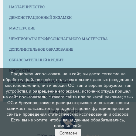
НАСТАВНИЧЕСТВО
ДЕМОНСТРАЦИОННЫЙ ЭКЗАМЕН
МАСТЕРСКИЕ
ЧЕМПИОНАТЫ ПРОФЕССИОНАЛЬНОГО МАСТЕРСТВА
ДОПОЛНИТЕЛЬНОЕ ОБРАЗОВАНИЕ
ОБРАЗОВАТЕЛЬНЫЙ КРЕДИТ
КОНТАКТЫ
Продолжая использовать наш сайт, вы даете согласие на
обработку файлов cookie, пользовательских данных (сведения о
ПРОТИВОДЕЙСТВИЕ КОРРУПЦИИ
местоположении; тип и версия ОС; тип и версия Браузера; тип
устройства и разрешение его экрана; источник откуда пришел
СНИЖЕНИЕ БЮРОКРАТИЧЕСКОЙ НАГРУЗКИ НА
ПЕДАГОГИЧЕСКИХ РАБОТНИКОВ
на сайт пользователь; с какого сайта или по какой рекламе; язык
ОС и Браузера; какие страницы открывает и на какие кнопки
нажимает пользователь; ip-адрес) в целях функционирования
ГБОУПО «СТЭТ»
сайта и проведения статистических исследований и обзоров.
Если вы не хотите, чтобы ваши данные обрабатывались,
покиньте сайт.
Согласен
© Конструктор сайтов
Nubex.ru