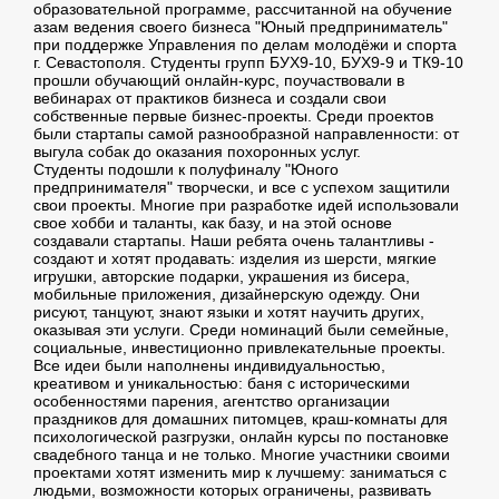
образовательной программе, рассчитанной на обучение
азам ведения своего бизнеса "Юный предприниматель"
при поддержке Управления по делам молодёжи и спорта
г. Севастополя. Студенты групп БУХ9-10, БУХ9-9 и ТК9-10
прошли обучающий онлайн-курс, поучаствовали в
вебинарах от практиков бизнеса и создали свои
собственные первые бизнес-проекты. Среди проектов
были стартапы самой разнообразной направленности: от
выгула собак до оказания похоронных услуг.
Студенты подошли к полуфиналу "Юного
предпринимателя" творчески, и все с успехом защитили
свои проекты. Многие при разработке идей использовали
свое хобби и таланты, как базу, и на этой основе
создавали стартапы. Наши ребята очень талантливы -
создают и хотят продавать: изделия из шерсти, мягкие
игрушки, авторские подарки, украшения из бисера,
мобильные приложения, дизайнерскую одежду. Они
рисуют, танцуют, знают языки и хотят научить других,
оказывая эти услуги. Среди номинаций были семейные,
социальные, инвестиционно привлекательные проекты.
Все идеи были наполнены индивидуальностью,
креативом и уникальностью: баня с историческими
особенностями парения, агентство организации
праздников для домашних питомцев, краш-комнаты для
психологической разгрузки, онлайн курсы по постановке
свадебного танца и не только. Многие участники своими
проектами хотят изменить мир к лучшему: заниматься с
людьми, возможности которых ограничены, развивать