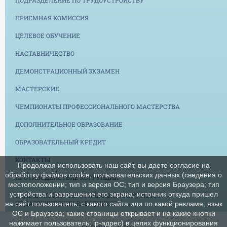
ПРИЕМНАЯ КОМИССИЯ
ЦЕЛЕВОЕ ОБУЧЕНИЕ
НАСТАВНИЧЕСТВО
ДЕМОНСТРАЦИОННЫЙ ЭКЗАМЕН
МАСТЕРСКИЕ
ЧЕМПИОНАТЫ ПРОФЕССИОНАЛЬНОГО МАСТЕРСТВА
ДОПОЛНИТЕЛЬНОЕ ОБРАЗОВАНИЕ
ОБРАЗОВАТЕЛЬНЫЙ КРЕДИТ
КОНТАКТЫ
Продолжая использовать наш сайт, вы даете согласие на
обработку файлов cookie, пользовательских данных (сведения о
ПРОТИВОДЕЙСТВИЕ КОРРУПЦИИ
местоположении; тип и версия ОС; тип и версия Браузера; тип
устройства и разрешение его экрана; источник откуда пришел
СНИЖЕНИЕ БЮРОКРАТИЧЕСКОЙ НАГРУЗКИ НА
ПЕДАГОГИЧЕСКИХ РАБОТНИКОВ
на сайт пользователь; с какого сайта или по какой рекламе; язык
ОС и Браузера; какие страницы открывает и на какие кнопки
нажимает пользователь; ip-адрес) в целях функционирования