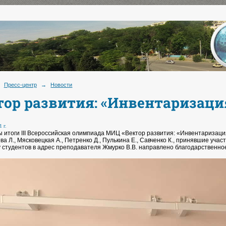
Пресс-центр
→
Новости
тор развития: «Инвентаризаци
 г.
 итоги III Всероссийская олимпиада МИЦ «Вектор развития: «Инвентаризация 
а Л., Мясковецкая А., Петренко Д., Пулькина Е., Савченко К., принявшие уча
у студентов в адрес преподавателя Жмурко В.В. направлено благодарственно