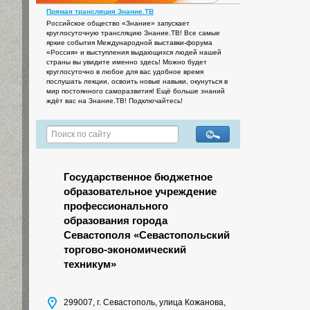
Прямая трансляция Знание.ТВ
Российское общество «Знание» запускает
круглосуточную трансляцию Знание.ТВ! Все самые
яркие события Международной выставки-форума
«Россия» и выступления выдающихся людей нашей
страны вы увидите именно здесь! Можно будет
круглосуточно в любое для вас удобное время
послушать лекции, освоить новые навыки, окунуться в
мир постоянного саморазвития! Ещё больше знаний
ждёт вас на Знание.ТВ! Подключайтесь!
Государственное бюджетное
образовательное учреждение
профессионального
образования города
Севастополя «Севастопольский
торгово-экономический
техникум»
299007, г. Севастополь, улица Кожанова,