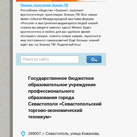
Прямая трансляция Знание.ТВ
Российское общество «Знание» запускает
круглосуточную трансляцию Знание.ТВ! Все самые
яркие события Международной выставки-форума
«Россия» и выступления выдающихся людей нашей
страны вы увидите именно здесь! Можно будет
круглосуточно в любое для вас удобное время
послушать лекции, освоить новые навыки, окунуться в
мир постоянного саморазвития! Ещё больше знаний
ждёт вас на Знание.ТВ! Подключайтесь!
Государственное бюджетное
образовательное учреждение
профессионального
образования города
Севастополя «Севастопольский
торгово-экономический
техникум»
299007, г. Севастополь, улица Кожанова,