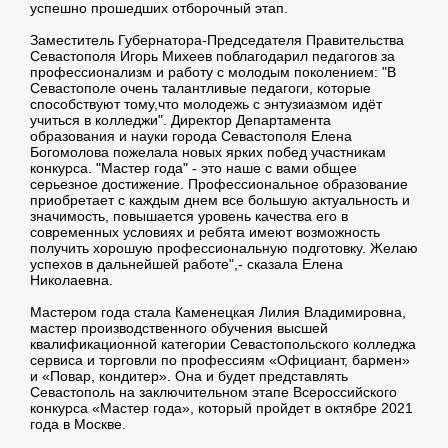
успешно прошедших отборочный этап.
Заместитель Губернатора-Председателя Правительства
Севастополя Игорь Михеев поблагодарил педагогов за
профессионализм и работу с молодым поколением: "В
Севастополе очень талантливые педагоги, которые
способствуют тому,что молодежь с энтузиазмом идёт
учиться в колледжи". Директор Департамента
образования и науки города Севастополя Елена
Богомолова пожелала новых ярких побед участникам
конкурса. "Мастер года" - это наше с вами общее
серьезное достижение. Профессиональное образование
приобретает с каждым днем все большую актуальность и
значимость, повышается уровень качества его в
современных условиях и ребята имеют возможность
получить хорошую профессиональную подготовку. Желаю
успехов в дальнейшей работе",- сказала Елена
Николаевна.
Мастером года стала Каменецкая Лилия Владимировна,
мастер производственного обучения высшей
квалификационной категории Севастопольского колледжа
сервиса и торговли по профессиям «Официант, бармен»
и «Повар, кондитер». Она и будет представлять
Севастополь на заключительном этапе Всероссийского
конкурса «Мастер года», который пройдет в октябре 2021
года в Москве.