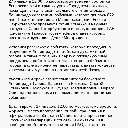
27 января в 12:00 по московскому времени состоится
Всероссийский открытый урок «Город вечно живых»,
посвящённый дню окончательного снятия блокады
Ленинграда советскими войсками, которая длилась 872
дня. Проект инициирован Минпросвещения России.
Открытый урок проведут София Хоменко и научный
сотрудник Санкт-Петербургского института истории РАН
Константин Тарасов, гостем эфира станет историк,
писатель и журналист Денис Мастридеев.
Историки расскажут о событиях, которые проходили в
окружённом Ленинграде, о стойкости духа жителей
города, а также о том, как в первую блокадную зиму
продолжали работать несколько театров и библиотек
города, а филармония не переставала давать концерты
классической музыки на протяжении всей блокады.
Участниками урока станут сами жители блокадного
Ленинграда: Галина Васильевна Клюкина, Сергей
Романович Сухоруков и Эдуард Владимирович Смураго.
Они поделятся своими воспоминаниями о пережитых
событиях.
Дата и время: 27 января, 12:00 по московскому времени.
Формат и место проведения: онлайн-трансляция в
официальном сообществе Министерства просвещения
Российской Федерации в соцсети «ВКонтакте» и в
сообществе Института воспитания РАО, а также на