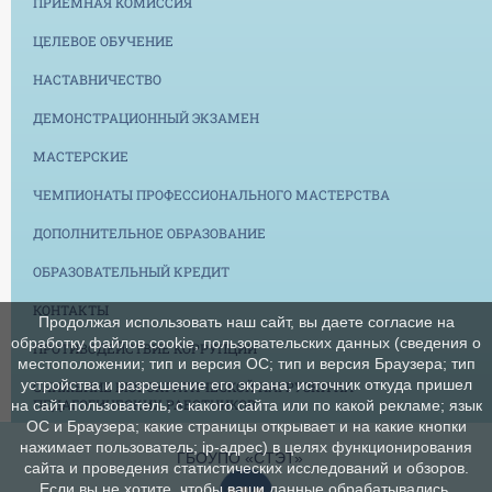
ПРИЕМНАЯ КОМИССИЯ
ЦЕЛЕВОЕ ОБУЧЕНИЕ
НАСТАВНИЧЕСТВО
ДЕМОНСТРАЦИОННЫЙ ЭКЗАМЕН
МАСТЕРСКИЕ
ЧЕМПИОНАТЫ ПРОФЕССИОНАЛЬНОГО МАСТЕРСТВА
ДОПОЛНИТЕЛЬНОЕ ОБРАЗОВАНИЕ
ОБРАЗОВАТЕЛЬНЫЙ КРЕДИТ
КОНТАКТЫ
Продолжая использовать наш сайт, вы даете согласие на
обработку файлов cookie, пользовательских данных (сведения о
ПРОТИВОДЕЙСТВИЕ КОРРУПЦИИ
местоположении; тип и версия ОС; тип и версия Браузера; тип
устройства и разрешение его экрана; источник откуда пришел
СНИЖЕНИЕ БЮРОКРАТИЧЕСКОЙ НАГРУЗКИ НА
ПЕДАГОГИЧЕСКИХ РАБОТНИКОВ
на сайт пользователь; с какого сайта или по какой рекламе; язык
ОС и Браузера; какие страницы открывает и на какие кнопки
нажимает пользователь; ip-адрес) в целях функционирования
ГБОУПО «СТЭТ»
сайта и проведения статистических исследований и обзоров.
Если вы не хотите, чтобы ваши данные обрабатывались,