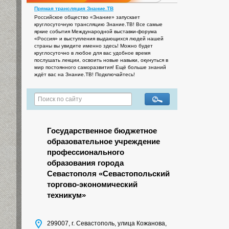
Прямая трансляция Знание.ТВ
Российское общество «Знание» запускает
круглосуточную трансляцию Знание.ТВ! Все самые
яркие события Международной выставки-форума
«Россия» и выступления выдающихся людей нашей
страны вы увидите именно здесь! Можно будет
круглосуточно в любое для вас удобное время
послушать лекции, освоить новые навыки, окунуться в
мир постоянного саморазвития! Ещё больше знаний
ждёт вас на Знание.ТВ! Подключайтесь!
Государственное бюджетное
образовательное учреждение
профессионального
образования города
Севастополя «Севастопольский
торгово-экономический
техникум»
299007, г. Севастополь, улица Кожанова,