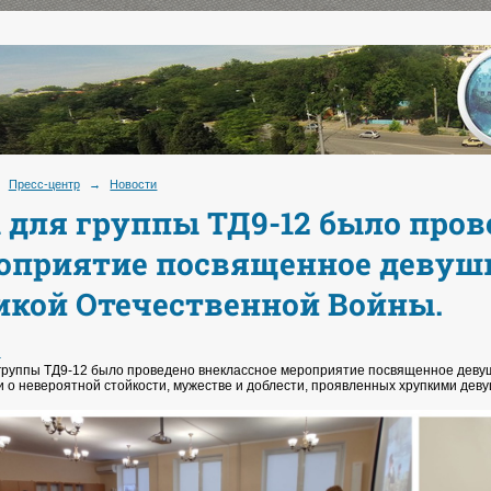
Пресс-центр
→
Новости
01 для группы ТД9-12 было про
оприятие посвященное девуш
икой Отечественной Войны.
.
 группы ТД9-12 было проведено внеклассное мероприятие посвященное дев
и о невероятной стойкости, мужестве и доблести, проявленных хрупкими деву