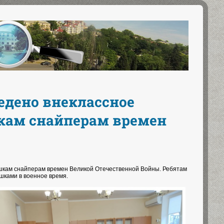
ведено внеклассное
кам снайперам времен
ушкам снайперам времен Великой Отечественной Войны. Ребятам
шками в военное время.