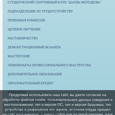
СТУДЕНЧЕСКИЙ СПОРТИВНЫЙ КЛУБ "ДАЕШЬ МОЛОДЕЖЬ"
ПОДРАЗДЕЛЕНИЕ ПО ТРУДОУСТРОЙСТВУ
ПРИЕМНАЯ КОМИССИЯ
ЦЕЛЕВОЕ ОБУЧЕНИЕ
НАСТАВНИЧЕСТВО
ДЕМОНСТРАЦИОННЫЙ ЭКЗАМЕН
МАСТЕРСКИЕ
ЧЕМПИОНАТЫ ПРОФЕССИОНАЛЬНОГО МАСТЕРСТВА
ДОПОЛНИТЕЛЬНОЕ ОБРАЗОВАНИЕ
ОБРАЗОВАТЕЛЬНЫЙ КРЕДИТ
КОНТАКТЫ
Продолжая использовать наш сайт, вы даете согласие на
обработку файлов cookie, пользовательских данных (сведения о
ПРОТИВОДЕЙСТВИЕ КОРРУПЦИИ
местоположении; тип и версия ОС; тип и версия Браузера; тип
устройства и разрешение его экрана; источник откуда пришел
СНИЖЕНИЕ БЮРОКРАТИЧЕСКОЙ НАГРУЗКИ НА
ПЕДАГОГИЧЕСКИХ РАБОТНИКОВ
на сайт пользователь; с какого сайта или по какой рекламе; язык