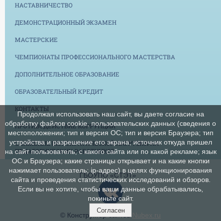
НАСТАВНИЧЕСТВО
ДЕМОНСТРАЦИОННЫЙ ЭКЗАМЕН
МАСТЕРСКИЕ
ЧЕМПИОНАТЫ ПРОФЕССИОНАЛЬНОГО МАСТЕРСТВА
ДОПОЛНИТЕЛЬНОЕ ОБРАЗОВАНИЕ
ОБРАЗОВАТЕЛЬНЫЙ КРЕДИТ
КОНТАКТЫ
Продолжая использовать наш сайт, вы даете согласие на
обработку файлов cookie, пользовательских данных (сведения о
ПРОТИВОДЕЙСТВИЕ КОРРУПЦИИ
местоположении; тип и версия ОС; тип и версия Браузера; тип
устройства и разрешение его экрана; источник откуда пришел
СНИЖЕНИЕ БЮРОКРАТИЧЕСКОЙ НАГРУЗКИ НА
ПЕДАГОГИЧЕСКИХ РАБОТНИКОВ
на сайт пользователь; с какого сайта или по какой рекламе; язык
ОС и Браузера; какие страницы открывает и на какие кнопки
нажимает пользователь; ip-адрес) в целях функционирования
ГБОУПО «СТЭТ»
сайта и проведения статистических исследований и обзоров.
Если вы не хотите, чтобы ваши данные обрабатывались,
покиньте сайт.
Согласен
© Конструктор сайтов
Nubex.ru