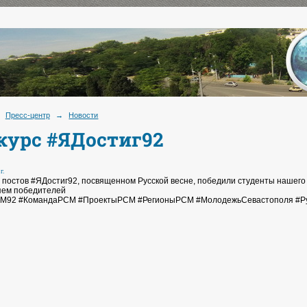
Пресс-центр
→
Новости
курс #ЯДостиг92
г.
е постов #ЯДостиг92, посвященном Русской весне, победили студенты нашего
яем победителей
М92 #КомандаРСМ #ПроектыРСМ #РегионыРСМ #МолодежьСевастополя #Ру