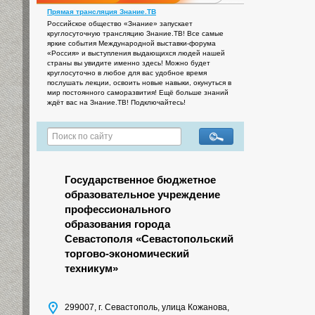
Прямая трансляция Знание.ТВ
Российское общество «Знание» запускает
круглосуточную трансляцию Знание.ТВ! Все самые
яркие события Международной выставки-форума
«Россия» и выступления выдающихся людей нашей
страны вы увидите именно здесь! Можно будет
круглосуточно в любое для вас удобное время
послушать лекции, освоить новые навыки, окунуться в
мир постоянного саморазвития! Ещё больше знаний
ждёт вас на Знание.ТВ! Подключайтесь!
Государственное бюджетное
образовательное учреждение
профессионального
образования города
Севастополя «Севастопольский
торгово-экономический
техникум»
299007, г. Севастополь, улица Кожанова,