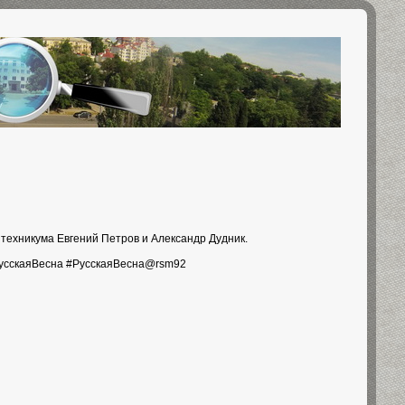
 техникума Евгений Петров и Александр Дудник.
сскаяВесна #РусскаяВесна@rsm92