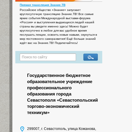
Прямая трансляция Знание.ТВ
Российское общество «Знание» запускает
круглосуточную трансляцию Знание.ТВ! Все самые
яркие события Международной выставки-форума
«Россия» и выступления выдающихся людей нашей
страны вы увидите именно здесь! Можно будет
круглосуточно в любое для вас удобное время
послушать лекции, освоить новые навыки, окунуться в
мир постоянного саморазвития! Ещё больше знаний
ждёт вас на Знание.ТВ! Подключайтесь!
Государственное бюджетное
образовательное учреждение
профессионального
образования города
Севастополя «Севастопольский
торгово-экономический
техникум»
299007, г. Севастополь, улица Кожанова,