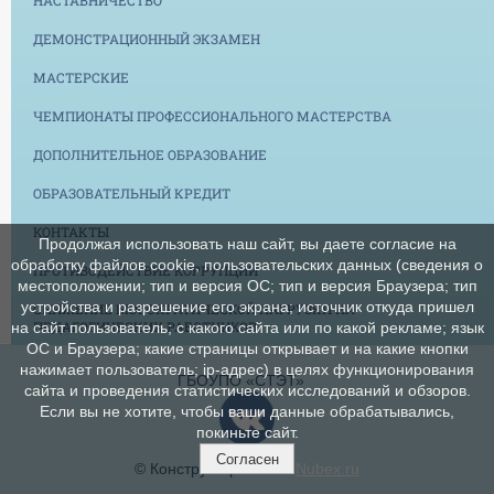
НАСТАВНИЧЕСТВО
ДЕМОНСТРАЦИОННЫЙ ЭКЗАМЕН
МАСТЕРСКИЕ
ЧЕМПИОНАТЫ ПРОФЕССИОНАЛЬНОГО МАСТЕРСТВА
ДОПОЛНИТЕЛЬНОЕ ОБРАЗОВАНИЕ
ОБРАЗОВАТЕЛЬНЫЙ КРЕДИТ
КОНТАКТЫ
Продолжая использовать наш сайт, вы даете согласие на
обработку файлов cookie, пользовательских данных (сведения о
ПРОТИВОДЕЙСТВИЕ КОРРУПЦИИ
местоположении; тип и версия ОС; тип и версия Браузера; тип
устройства и разрешение его экрана; источник откуда пришел
СНИЖЕНИЕ БЮРОКРАТИЧЕСКОЙ НАГРУЗКИ НА
ПЕДАГОГИЧЕСКИХ РАБОТНИКОВ
на сайт пользователь; с какого сайта или по какой рекламе; язык
ОС и Браузера; какие страницы открывает и на какие кнопки
нажимает пользователь; ip-адрес) в целях функционирования
ГБОУПО «СТЭТ»
сайта и проведения статистических исследований и обзоров.
Если вы не хотите, чтобы ваши данные обрабатывались,
покиньте сайт.
Согласен
© Конструктор сайтов
Nubex.ru