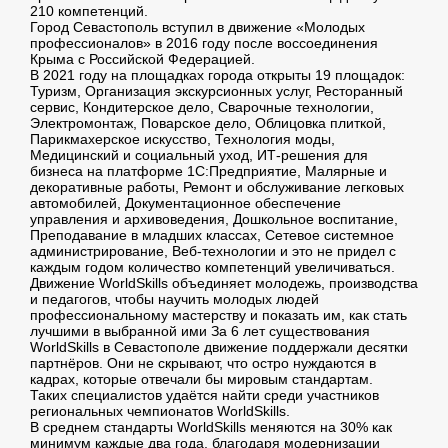
210 компетенций.
Город Севастополь вступил в движение «Молодых
профессионалов» в 2016 году после воссоединения
Крыма с Российской Федерацией.
В 2021 году на площадках города открыты 19 площадок:
Туризм, Организация экскурсионных услуг, Ресторанный
сервис, Кондитерское дело, Сварочные технологии,
Электромонтаж, Поварское дело, Облицовка плиткой,
Парикмахерское искусство, Технология моды,
Медицинский и социальный уход, ИТ-решения для
бизнеса на платформе 1С:Предприятие, Малярные и
декоративные работы, Ремонт и обслуживание легковых
автомобилей, Документационное обеспечение
управления и архивоведения, Дошкольное воспитание,
Преподавание в младших классах, Сетевое системное
администрирование, Веб-технологии и это не придел с
каждым годом количество компетенций увеличиваться.
Движение WorldSkills объединяет молодежь, производства
и педагогов, чтобы научить молодых людей
профессиональному мастерству и показать им, как стать
лучшими в выбранной ими За 6 лет существования
WorldSkills в Севастополе движение поддержали десятки
партнёров. Они не скрывают, что остро нуждаются в
кадрах, которые отвечали бы мировым стандартам.
Таких специалистов удаётся найти среди участников
региональных чемпионатов WorldSkills.
В среднем стандарты WorldSkills меняются на 30% как
минимум каждые два года, благодаря модернизации