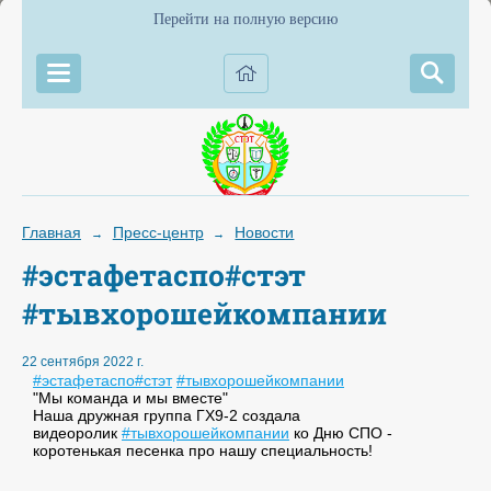
Перейти на полную версию
Главная
Пресс-центр
Новости
→
→
#эстафетаспо#стэт
#тывхорошейкомпании
22 сентября 2022 г.
#эстафетаспо
#стэт
#тывхорошейкомпании
"Мы команда и мы вместе"
Наша дружная группа ГХ9-2 создала
видеоролик
#тывхорошейкомпании
ко Дню СПО -
коротенькая песенка про нашу специальность!