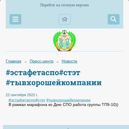
Перейти на полную версию
Главная
Пресс-центр
Новости
→
→
#эстафетаспо#стэт
#тывхорошейкомпании
22 сентября 2022 г.
#эстафетаспо
#стэт
#тывхорошейкомпании
В рамках марафона ко Дню СПО работа группы ТП9-10))