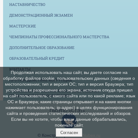
НАСТАВНИЧЕСТВО
ДЕМОНСТРАЦИОННЫЙ ЭКЗАМЕН
МАСТЕРСКИЕ
ЧЕМПИОНАТЫ ПРОФЕССИОНАЛЬНОГО МАСТЕРСТВА
ДОПОЛНИТЕЛЬНОЕ ОБРАЗОВАНИЕ
ОБРАЗОВАТЕЛЬНЫЙ КРЕДИТ
КОНТАКТЫ
Продолжая использовать наш сайт, вы даете согласие на
обработку файлов cookie, пользовательских данных (сведения о
ПРОТИВОДЕЙСТВИЕ КОРРУПЦИИ
местоположении; тип и версия ОС; тип и версия Браузера; тип
устройства и разрешение его экрана; источник откуда пришел
СНИЖЕНИЕ БЮРОКРАТИЧЕСКОЙ НАГРУЗКИ НА
ПЕДАГОГИЧЕСКИХ РАБОТНИКОВ
на сайт пользователь; с какого сайта или по какой рекламе; язык
ОС и Браузера; какие страницы открывает и на какие кнопки
нажимает пользователь; ip-адрес) в целях функционирования
ГБОУПО «СТЭТ»
сайта и проведения статистических исследований и обзоров.
Если вы не хотите, чтобы ваши данные обрабатывались,
покиньте сайт.
Согласен
© Конструктор сайтов
Nubex.ru