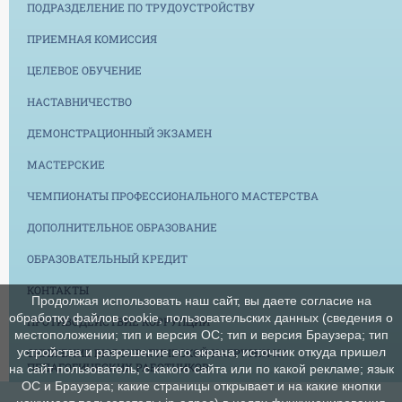
ПОДРАЗДЕЛЕНИЕ ПО ТРУДОУСТРОЙСТВУ
ПРИЕМНАЯ КОМИССИЯ
ЦЕЛЕВОЕ ОБУЧЕНИЕ
НАСТАВНИЧЕСТВО
ДЕМОНСТРАЦИОННЫЙ ЭКЗАМЕН
МАСТЕРСКИЕ
ЧЕМПИОНАТЫ ПРОФЕССИОНАЛЬНОГО МАСТЕРСТВА
ДОПОЛНИТЕЛЬНОЕ ОБРАЗОВАНИЕ
ОБРАЗОВАТЕЛЬНЫЙ КРЕДИТ
КОНТАКТЫ
Продолжая использовать наш сайт, вы даете согласие на
обработку файлов cookie, пользовательских данных (сведения о
ПРОТИВОДЕЙСТВИЕ КОРРУПЦИИ
местоположении; тип и версия ОС; тип и версия Браузера; тип
устройства и разрешение его экрана; источник откуда пришел
СНИЖЕНИЕ БЮРОКРАТИЧЕСКОЙ НАГРУЗКИ НА
ПЕДАГОГИЧЕСКИХ РАБОТНИКОВ
на сайт пользователь; с какого сайта или по какой рекламе; язык
ОС и Браузера; какие страницы открывает и на какие кнопки