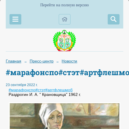
Перейти на полную версию
Главная
Пресс-центр
Новости
→
→
#марафонспо#стэт#артфлешм
23 сентября 2022 г.
#марафонспо
#стэт
#артфлешмоб
Раздрогин И. А. " Крановщица" 1962 г.