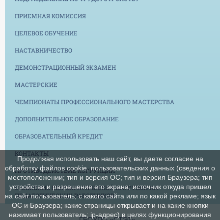
ПРИЕМНАЯ КОМИССИЯ
ЦЕЛЕВОЕ ОБУЧЕНИЕ
НАСТАВНИЧЕСТВО
ДЕМОНСТРАЦИОННЫЙ ЭКЗАМЕН
МАСТЕРСКИЕ
ЧЕМПИОНАТЫ ПРОФЕССИОНАЛЬНОГО МАСТЕРСТВА
ДОПОЛНИТЕЛЬНОЕ ОБРАЗОВАНИЕ
ОБРАЗОВАТЕЛЬНЫЙ КРЕДИТ
КОНТАКТЫ
Продолжая использовать наш сайт, вы даете согласие на
обработку файлов cookie, пользовательских данных (сведения о
ПРОТИВОДЕЙСТВИЕ КОРРУПЦИИ
местоположении; тип и версия ОС; тип и версия Браузера; тип
устройства и разрешение его экрана; источник откуда пришел
СНИЖЕНИЕ БЮРОКРАТИЧЕСКОЙ НАГРУЗКИ НА
ПЕДАГОГИЧЕСКИХ РАБОТНИКОВ
на сайт пользователь; с какого сайта или по какой рекламе; язык
ОС и Браузера; какие страницы открывает и на какие кнопки
нажимает пользователь; ip-адрес) в целях функционирования
ГБОУПО «СТЭТ»