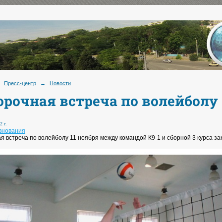
Пресс-центр
→
Новости
орочная встреча по волейболу
2 г.
внования
 встреча по волейболу 11 ноября между командой К9-1 и сборной 3 курса зак