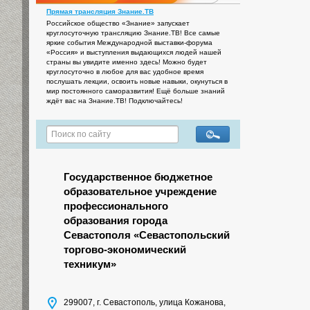
Прямая трансляция Знание.ТВ
Российское общество «Знание» запускает
круглосуточную трансляцию Знание.ТВ! Все самые
яркие события Международной выставки-форума
«Россия» и выступления выдающихся людей нашей
страны вы увидите именно здесь! Можно будет
круглосуточно в любое для вас удобное время
послушать лекции, освоить новые навыки, окунуться в
мир постоянного саморазвития! Ещё больше знаний
ждёт вас на Знание.ТВ! Подключайтесь!
Государственное бюджетное
образовательное учреждение
профессионального
образования города
Севастополя «Севастопольский
торгово-экономический
техникум»
299007, г. Севастополь, улица Кожанова,