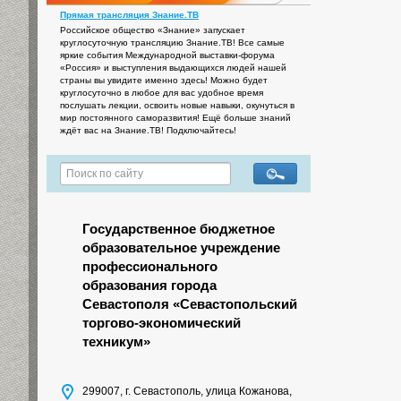
Прямая трансляция Знание.ТВ
Российское общество «Знание» запускает
круглосуточную трансляцию Знание.ТВ! Все самые
яркие события Международной выставки-форума
«Россия» и выступления выдающихся людей нашей
страны вы увидите именно здесь! Можно будет
круглосуточно в любое для вас удобное время
послушать лекции, освоить новые навыки, окунуться в
мир постоянного саморазвития! Ещё больше знаний
ждёт вас на Знание.ТВ! Подключайтесь!
Государственное бюджетное
образовательное учреждение
профессионального
образования города
Севастополя «Севастопольский
торгово-экономический
техникум»
299007, г. Севастополь, улица Кожанова,