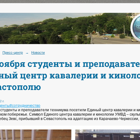
Пресс-центр
→
Новости
ноября студенты и преподават
ный центр кавалерии и киноло
астополю
2 г.
денты
#сотрудничество
 студенты и преподаватели техникума посетили Единый центр кавалерии и ки
ком побережье. Символ Единого центра кавалерии и кинологии УМВД – скуль
ебец Зевс, прибывший в Севастополь на адаптацию из Карачаево-Черкессии, 