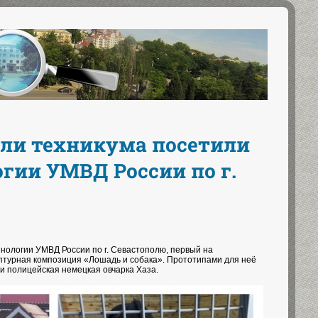
ели техникума посетили
гии УМВД России по г.
нологии УМВД России по г. Севастополю, первый на
птурная композиция «Лошадь и собака». Прототипами для неё
и полицейская немецкая овчарка Хаза.