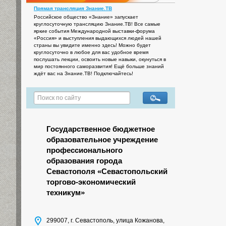
Прямая трансляция Знание.ТВ
Российское общество «Знание» запускает
круглосуточную трансляцию Знание.ТВ! Все самые
яркие события Международной выставки-форума
«Россия» и выступления выдающихся людей нашей
страны вы увидите именно здесь! Можно будет
круглосуточно в любое для вас удобное время
послушать лекции, освоить новые навыки, окунуться в
мир постоянного саморазвития! Ещё больше знаний
ждёт вас на Знание.ТВ! Подключайтесь!
Государственное бюджетное
образовательное учреждение
профессионального
образования города
Севастополя «Севастопольский
торгово-экономический
техникум»
299007, г. Севастополь, улица Кожанова,