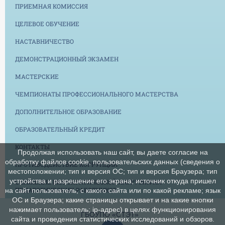
ПРИЕМНАЯ КОМИССИЯ
ЦЕЛЕВОЕ ОБУЧЕНИЕ
НАСТАВНИЧЕСТВО
ДЕМОНСТРАЦИОННЫЙ ЭКЗАМЕН
МАСТЕРСКИЕ
ЧЕМПИОНАТЫ ПРОФЕССИОНАЛЬНОГО МАСТЕРСТВА
ДОПОЛНИТЕЛЬНОЕ ОБРАЗОВАНИЕ
ОБРАЗОВАТЕЛЬНЫЙ КРЕДИТ
КОНТАКТЫ
Продолжая использовать наш сайт, вы даете согласие на
обработку файлов cookie, пользовательских данных (сведения о
ПРОТИВОДЕЙСТВИЕ КОРРУПЦИИ
местоположении; тип и версия ОС; тип и версия Браузера; тип
устройства и разрешение его экрана; источник откуда пришел
СНИЖЕНИЕ БЮРОКРАТИЧЕСКОЙ НАГРУЗКИ НА
ПЕДАГОГИЧЕСКИХ РАБОТНИКОВ
на сайт пользователь; с какого сайта или по какой рекламе; язык
ОС и Браузера; какие страницы открывает и на какие кнопки
нажимает пользователь; ip-адрес) в целях функционирования
ГБОУПО «СТЭТ»
сайта и проведения статистических исследований и обзоров.