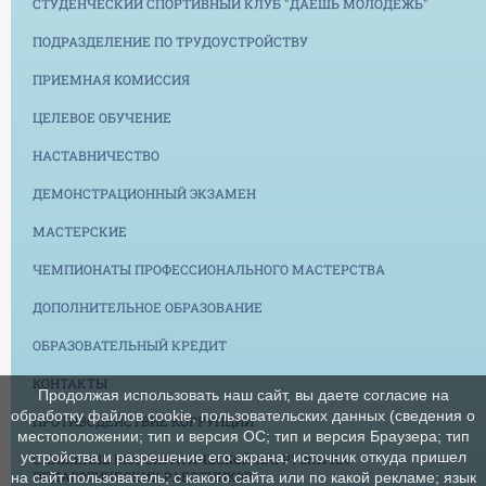
СТУДЕНЧЕСКИЙ СПОРТИВНЫЙ КЛУБ "ДАЕШЬ МОЛОДЕЖЬ"
ПОДРАЗДЕЛЕНИЕ ПО ТРУДОУСТРОЙСТВУ
ПРИЕМНАЯ КОМИССИЯ
ЦЕЛЕВОЕ ОБУЧЕНИЕ
НАСТАВНИЧЕСТВО
ДЕМОНСТРАЦИОННЫЙ ЭКЗАМЕН
МАСТЕРСКИЕ
ЧЕМПИОНАТЫ ПРОФЕССИОНАЛЬНОГО МАСТЕРСТВА
ДОПОЛНИТЕЛЬНОЕ ОБРАЗОВАНИЕ
ОБРАЗОВАТЕЛЬНЫЙ КРЕДИТ
КОНТАКТЫ
Продолжая использовать наш сайт, вы даете согласие на
обработку файлов cookie, пользовательских данных (сведения о
ПРОТИВОДЕЙСТВИЕ КОРРУПЦИИ
местоположении; тип и версия ОС; тип и версия Браузера; тип
устройства и разрешение его экрана; источник откуда пришел
СНИЖЕНИЕ БЮРОКРАТИЧЕСКОЙ НАГРУЗКИ НА
ПЕДАГОГИЧЕСКИХ РАБОТНИКОВ
на сайт пользователь; с какого сайта или по какой рекламе; язык