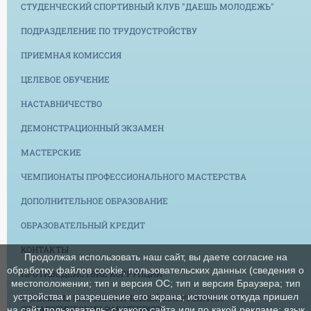
СТУДЕНЧЕСКИЙ СПОРТИВНЫЙ КЛУБ "ДАЕШЬ МОЛОДЕЖЬ"
ПОДРАЗДЕЛЕНИЕ ПО ТРУДОУСТРОЙСТВУ
ПРИЕМНАЯ КОМИССИЯ
ЦЕЛЕВОЕ ОБУЧЕНИЕ
НАСТАВНИЧЕСТВО
ДЕМОНСТРАЦИОННЫЙ ЭКЗАМЕН
МАСТЕРСКИЕ
ЧЕМПИОНАТЫ ПРОФЕССИОНАЛЬНОГО МАСТЕРСТВА
ДОПОЛНИТЕЛЬНОЕ ОБРАЗОВАНИЕ
ОБРАЗОВАТЕЛЬНЫЙ КРЕДИТ
КОНТАКТЫ
Продолжая использовать наш сайт, вы даете согласие на
обработку файлов cookie, пользовательских данных (сведения о
ПРОТИВОДЕЙСТВИЕ КОРРУПЦИИ
местоположении; тип и версия ОС; тип и версия Браузера; тип
устройства и разрешение его экрана; источник откуда пришел
СНИЖЕНИЕ БЮРОКРАТИЧЕСКОЙ НАГРУЗКИ НА
ПЕДАГОГИЧЕСКИХ РАБОТНИКОВ
на сайт пользователь; с какого сайта или по какой рекламе; язык