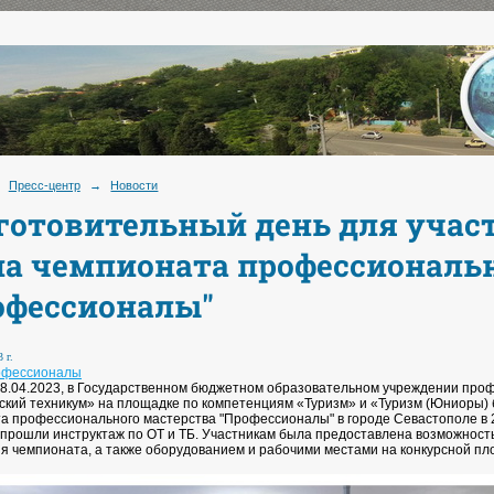
Пресс-центр
→
Новости
готовительный день для учас
па чемпионата профессиональ
офессионалы"
 г.
офессионалы
18.04.2023, в Государственном бюджетном образовательном учреждении про
ский техникум» на площадке по компетенциям «Туризм» и «Туризм (Юниоры) 
а профессионального мастерства "Профессионалы" в городе Севастополе в 2
 прошли инструктаж по ОТ и ТБ. Участникам была предоставлена возможност
я чемпионата, а также оборудованием и рабочими местами на конкурсной пл