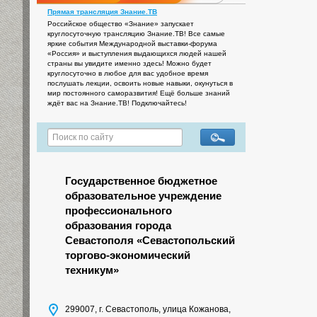
Прямая трансляция Знание.ТВ
Российское общество «Знание» запускает
круглосуточную трансляцию Знание.ТВ! Все самые
яркие события Международной выставки-форума
«Россия» и выступления выдающихся людей нашей
страны вы увидите именно здесь! Можно будет
круглосуточно в любое для вас удобное время
послушать лекции, освоить новые навыки, окунуться в
мир постоянного саморазвития! Ещё больше знаний
ждёт вас на Знание.ТВ! Подключайтесь!
Государственное бюджетное
образовательное учреждение
профессионального
образования города
Севастополя «Севастопольский
торгово-экономический
техникум»
299007, г. Севастополь, улица Кожанова,