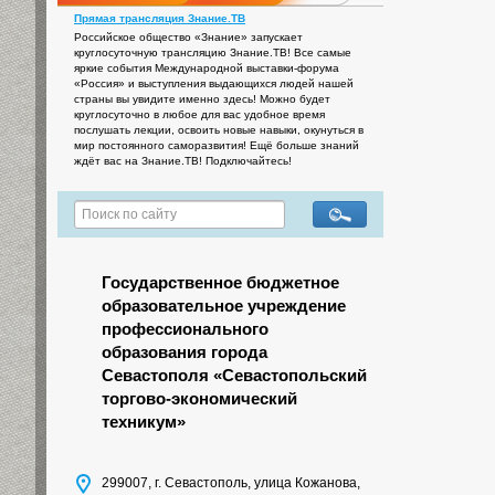
Прямая трансляция Знание.ТВ
Российское общество «Знание» запускает
круглосуточную трансляцию Знание.ТВ! Все самые
яркие события Международной выставки-форума
«Россия» и выступления выдающихся людей нашей
страны вы увидите именно здесь! Можно будет
круглосуточно в любое для вас удобное время
послушать лекции, освоить новые навыки, окунуться в
мир постоянного саморазвития! Ещё больше знаний
ждёт вас на Знание.ТВ! Подключайтесь!
Государственное бюджетное
образовательное учреждение
профессионального
образования города
Севастополя «Севастопольский
торгово-экономический
техникум»
299007, г. Севастополь, улица Кожанова,