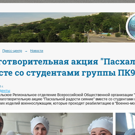
Пресс-центр
→
Новости
готворительная акция "Пасхал
сте со студентами группы ПК9
 г.
уденты
льское Региональное отделение Всероссийской Общественной организации "
лаготворительную акцию "Пасхальной радости сияние" вместе со студентами
ких изделий военнослужащим, которые проходят реабилитацию в "Военно-мор