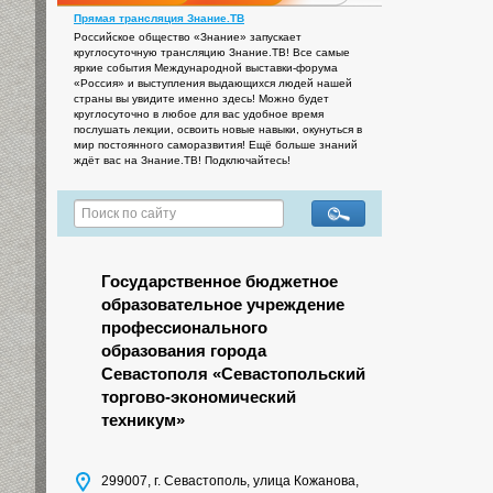
Прямая трансляция Знание.ТВ
Российское общество «Знание» запускает
круглосуточную трансляцию Знание.ТВ! Все самые
яркие события Международной выставки-форума
«Россия» и выступления выдающихся людей нашей
страны вы увидите именно здесь! Можно будет
круглосуточно в любое для вас удобное время
послушать лекции, освоить новые навыки, окунуться в
мир постоянного саморазвития! Ещё больше знаний
ждёт вас на Знание.ТВ! Подключайтесь!
Государственное бюджетное
образовательное учреждение
профессионального
образования города
Севастополя «Севастопольский
торгово-экономический
техникум»
299007, г. Севастополь, улица Кожанова,