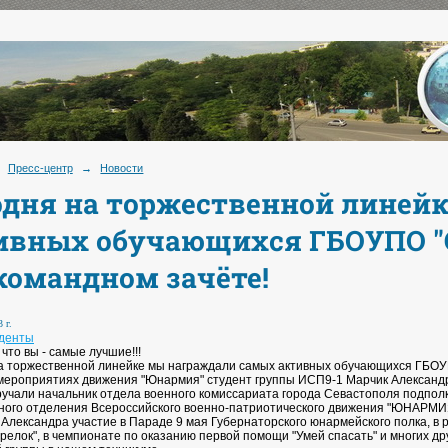
Пресс-центр
→
Новости
одня на торжественной линей
ивных обучающихся ГБОУПО "С
 командном зачёте!
 г.
уденты
что вы - самые лучшие!!!
а торжественной линейке мы награждали самых активных обучающихся ГБОУПО 
 мероприятиях движения "Юнармия" студент группы ИСП9-1 Марчик Александр
ручали начальник отдела военного комиссариата города Севастополя подпол
ного отделения Всероссийского военно-патриотического движения "ЮНАРМИЯ
у Александра участие в Параде 9 мая Губернаторского юнармейского полка, в
трелок", в чемпионате по оказанию первой помощи "Умей спасать" и многих д