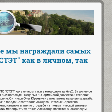
ке мы награждали самых
ТЭТ" как в личном, так
"СТЭТ" как в личном, так и в командном зачёте)). За активное
 был награждён медалью "Юнармейской доблести 3 степени" .
ковник Ситников Олег Юрьевич и заместитель начальника штаба
" в города Севастополе Зыбцева Наталья Сергеевна.
 региональном этапе по стрельбе из пневматической винтовки
ругих мероприятиях, также Александр является знаменосцем