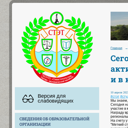
Главная
→
Сег
акт
и в
10 апреля 2023
Версия для
#стэт
#ст
слабовидящих
Мы знаем, 
Сегодня н
участие в
Награду в
региональ
СВЕДЕНИЯ ОБ ОБРАЗОВАТЕЛЬНОЙ
На счету 
ОРГАНИЗАЦИИ
"Меткий с