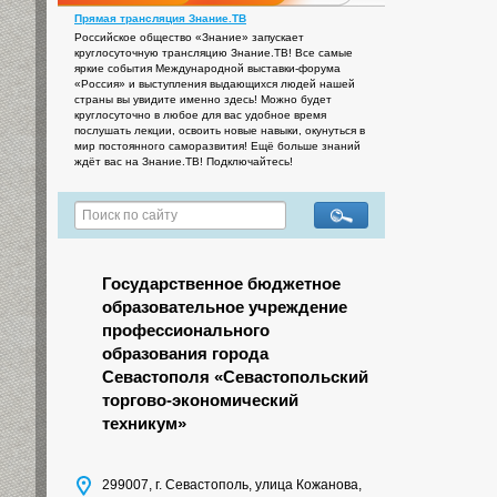
Прямая трансляция Знание.ТВ
Российское общество «Знание» запускает
круглосуточную трансляцию Знание.ТВ! Все самые
яркие события Международной выставки-форума
«Россия» и выступления выдающихся людей нашей
страны вы увидите именно здесь! Можно будет
круглосуточно в любое для вас удобное время
послушать лекции, освоить новые навыки, окунуться в
мир постоянного саморазвития! Ещё больше знаний
ждёт вас на Знание.ТВ! Подключайтесь!
Государственное бюджетное
образовательное учреждение
профессионального
образования города
Севастополя «Севастопольский
торгово-экономический
техникум»
299007, г. Севастополь, улица Кожанова,