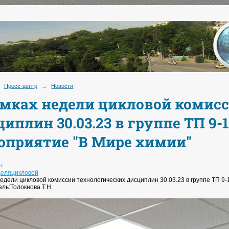
Пресс-центр
→
Новости
амках недели цикловой комис
циплин 30.03.23 в группе ТП 9
оприятие "В Мире химии"
г.
деляцикловой
недели цикловой комиссии технологических дисциплин 30.03.23 в группе ТП 9
ль:Толокнова Т.Н.