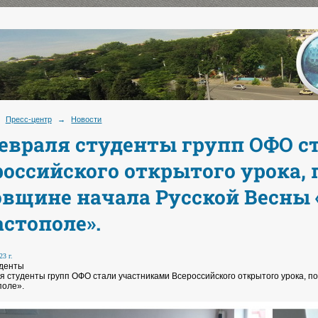
Пресс-центр
→
Новости
февраля студенты групп ОФО 
российского открытого урока,
овщине начала Русской Весны 
астополе».
23 г.
уденты
я студенты групп ОФО стали участниками Всероссийского открытого урока, п
поле».