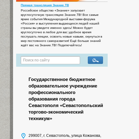
Прямая трансляция Знание.ТВ
Российское общество «Знание» запускает
круглосуточную трансляцию Знание.ТВ! Все самые
яркие события Международной выставки-форума
«Россия» и выступления выдающихся людей нашей
страны вы увидите именно здесь! Можно будет
круглосуточно в любое для вас удобное время
послушать лекции, освоить новые навыки, окунуться в
мир постоянного саморазвития! Ещё больше знаний
ждёт вас на Знание.ТВ! Подключайтесь!
Государственное бюджетное
образовательное учреждение
профессионального
образования города
Севастополя «Севастопольский
торгово-экономический
техникум»
299007, г. Севастополь, улица Кожанова,