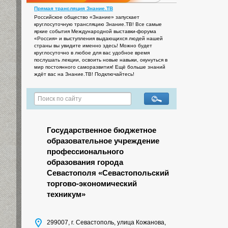
Прямая трансляция Знание.ТВ
Российское общество «Знание» запускает
круглосуточную трансляцию Знание.ТВ! Все самые
яркие события Международной выставки-форума
«Россия» и выступления выдающихся людей нашей
страны вы увидите именно здесь! Можно будет
круглосуточно в любое для вас удобное время
послушать лекции, освоить новые навыки, окунуться в
мир постоянного саморазвития! Ещё больше знаний
ждёт вас на Знание.ТВ! Подключайтесь!
Государственное бюджетное
образовательное учреждение
профессионального
образования города
Севастополя «Севастопольский
торгово-экономический
техникум»
299007, г. Севастополь, улица Кожанова,