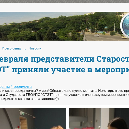
Пресс-центр
→
Новости
февраля представители Старос
ЭТ" приняли участие в меропр
.
уденты
#городмечты
или свои города мечты? А зря! Обязательно нужно мечтать. Некоторым это п
а и Студсовета ГБОУПО "СТЭТ" приняли участие в очень крутом мероприятии 
 поделятся своими впечатлениями))