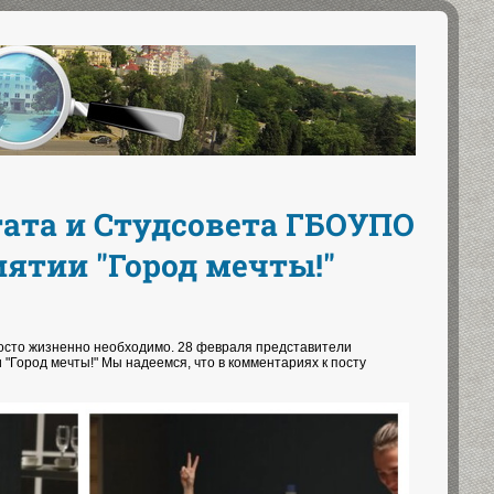
тата и Студсовета ГБОУПО
иятии "Город мечты!"
росто жизненно необходимо. 28 февраля представители
"Город мечты!" Мы надеемся, что в комментариях к посту