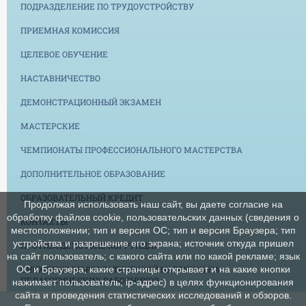
ПОДРАЗДЕЛЕНИЕ ПО ТРУДОУСТРОЙСТВУ
ПРИЕМНАЯ КОМИССИЯ
ЦЕЛЕВОЕ ОБУЧЕНИЕ
НАСТАВНИЧЕСТВО
ДЕМОНСТРАЦИОННЫЙ ЭКЗАМЕН
МАСТЕРСКИЕ
ЧЕМПИОНАТЫ ПРОФЕССИОНАЛЬНОГО МАСТЕРСТВА
ДОПОЛНИТЕЛЬНОЕ ОБРАЗОВАНИЕ
ОБРАЗОВАТЕЛЬНЫЙ КРЕДИТ
Продолжая использовать наш сайт, вы даете согласие на
обработку файлов cookie, пользовательских данных (сведения о
КОНТАКТЫ
местоположении; тип и версия ОС; тип и версия Браузера; тип
устройства и разрешение его экрана; источник откуда пришел
ПРОТИВОДЕЙСТВИЕ КОРРУПЦИИ
на сайт пользователь; с какого сайта или по какой рекламе; язык
СНИЖЕНИЕ БЮРОКРАТИЧЕСКОЙ НАГРУЗКИ НА
ОС и Браузера; какие страницы открывает и на какие кнопки
ПЕДАГОГИЧЕСКИХ РАБОТНИКОВ
нажимает пользователь; ip-адрес) в целях функционирования
сайта и проведения статистических исследований и обзоров.