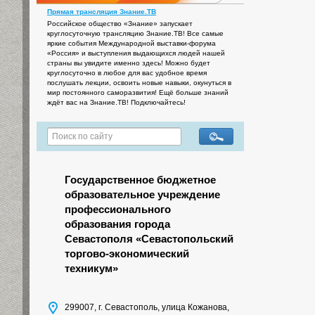
Прямая трансляция Знание.ТВ
Российское общество «Знание» запускает
круглосуточную трансляцию Знание.ТВ! Все самые
яркие события Международной выставки-форума
«Россия» и выступления выдающихся людей нашей
страны вы увидите именно здесь! Можно будет
круглосуточно в любое для вас удобное время
послушать лекции, освоить новые навыки, окунуться в
мир постоянного саморазвития! Ещё больше знаний
ждёт вас на Знание.ТВ! Подключайтесь!
Государственное бюджетное
образовательное учреждение
профессионального
образования города
Севастополя «Севастопольский
торгово-экономический
техникум»
299007, г. Севастополь, улица Кожанова,