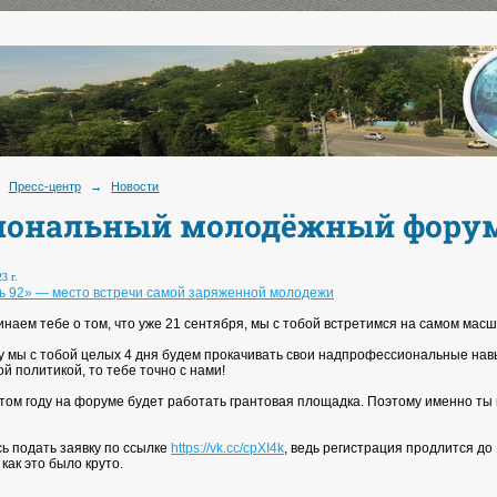
Пресс-центр
→
Новости
иональный молодёжный форум
3 г.
 92» — место встречи самой заряженной молодежи
наем тебе о том, что уже 21 сентября, мы с тобой встретимся на самом м
ду мы с тобой целых 4 дня будем прокачивать свои надпрофессиональные нав
й политикой, то тебе точно с нами!
 этом году на форуме будет работать грантовая площадка. Поэтому именно ты
ь подать заявку по ссылке
https://vk.cc/cpXI4k
, ведь регистрация продлится до 
как это было круто.