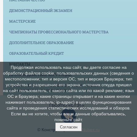
ДЕМОНСТРАЦИОННЫЙ ЭКЗАМЕН
МАСТЕРСКИЕ
ЧЕМПИОНАТЫ ПРОФЕССИОНАЛЬНОГО МАСТЕРСТВА
ДОПОЛНИТЕЛЬНОЕ ОБРАЗОВАНИЕ
ОБРАЗОВАТЕЛЬНЫЙ КРЕДИТ
КОНТАКТЫ
Продолжая использовать наш сайт, вы даете согласие на
обработку файлов cookie, пользовательских данных (сведения о
ПРОТИВОДЕЙСТВИЕ КОРРУПЦИИ
местоположении; тип и версия ОС; тип и версия Браузера; тип
устройства и разрешение его экрана; источник откуда пришел
СНИЖЕНИЕ БЮРОКРАТИЧЕСКОЙ НАГРУЗКИ НА
ПЕДАГОГИЧЕСКИХ РАБОТНИКОВ
на сайт пользователь; с какого сайта или по какой рекламе; язык
ОС и Браузера; какие страницы открывает и на какие кнопки
нажимает пользователь; ip-адрес) в целях функционирования
ГБОУПО «СТЭТ»
сайта и проведения статистических исследований и обзоров.
Если вы не хотите, чтобы ваши данные обрабатывались,
покиньте сайт.
Согласен
© Конструктор сайтов
Nubex.ru