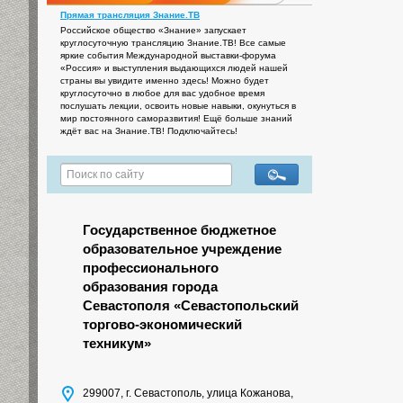
Прямая трансляция Знание.ТВ
Российское общество «Знание» запускает
круглосуточную трансляцию Знание.ТВ! Все самые
яркие события Международной выставки-форума
«Россия» и выступления выдающихся людей нашей
страны вы увидите именно здесь! Можно будет
круглосуточно в любое для вас удобное время
послушать лекции, освоить новые навыки, окунуться в
мир постоянного саморазвития! Ещё больше знаний
ждёт вас на Знание.ТВ! Подключайтесь!
Государственное бюджетное
образовательное учреждение
профессионального
образования города
Севастополя «Севастопольский
торгово-экономический
техникум»
299007, г. Севастополь, улица Кожанова,