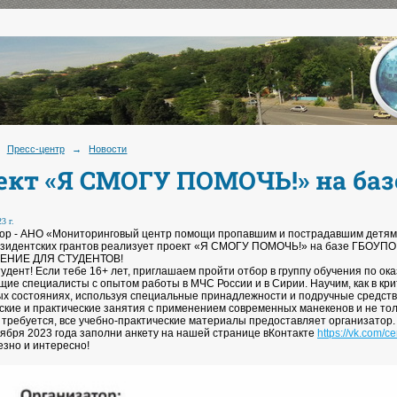
Пресс-центр
→
Новости
ект «Я СМОГУ ПОМОЧЬ!» на баз
3 г.
ор - АНО «Мониторинговый центр помощи пропавшим и пострадавшим детям 
зидентских грантов реализует проект «Я СМОГУ ПОМОЧЬ!» на базе ГБОУПО
ЕНИЕ ДЛЯ СТУДЕНТОВ!
тудент! Если тебе 16+ лет, приглашаем пройти отбор в группу обучения по 
щие специалисты с опытом работы в МЧС России и в Сирии. Научим, как в кри
х состояниях, используя специальные принадлежности и подручные средства
ские и практические занятия с применением современных манекенов и не тол
 требуется, все учебно-практические материалы предоставляет организатор.
тября 2023 года заполни анкету на нашей странице вКонтакте
https://vk.com/
езно и интересно!